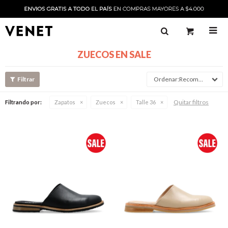

ZUECOS EN SALE
Recomendado
Quitar filtros
Filtrando por:
Zapatos
Zuecos
Talle 36