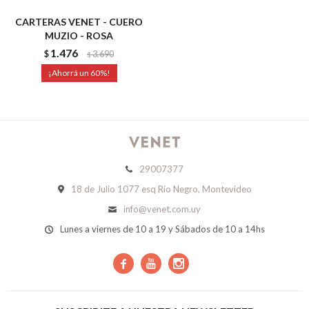
CARTERAS VENET - CUERO
MUZIO - ROSA
1.476
$
3.690
$
60
29007377
18 de Julio 1077 esq Río Negro, Montevideo
info@venet.com.uy
Lunes a viernes de 10 a 19 y Sábados de 10 a 14hs


