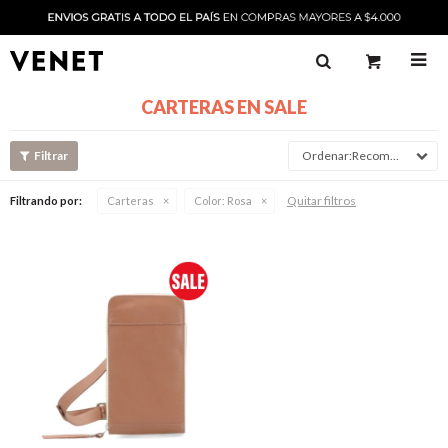

CARTERAS EN SALE
Recomendado
Quitar filtros
Filtrando por:
Carteras
Color:
Rosa