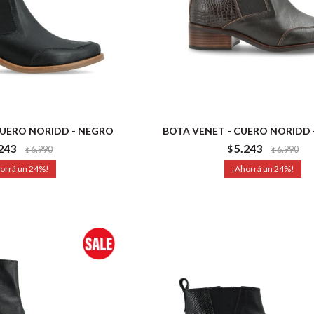
CUERO NORIDD - NEGRO
BOTA VENET - CUERO NORIDD
243
5.243
6.990
$
6.990
$
$
24
24