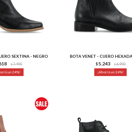
CUERO SEXTINA - NEGRO
BOTA VENET - CUERO HEXADA
618
5.243
7.490
$
6.990
$
$
24
24