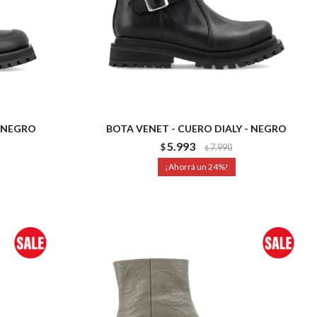
- NEGRO
BOTA VENET - CUERO DIALY - NEGRO
5.993
$
7.990
$
24