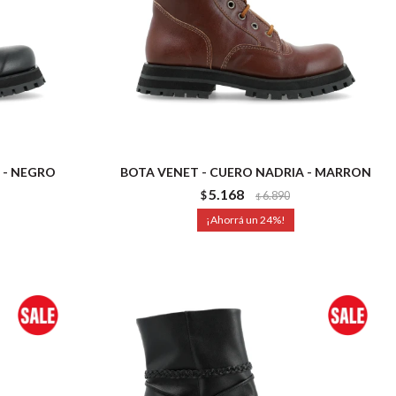
 - NEGRO
BOTA VENET - CUERO NADRIA - MARRON
5.168
$
6.890
$
24