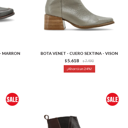
 - MARRON
BOTA VENET - CUERO SEXTINA - VISON
5.618
$
7.490
$
24