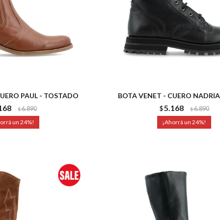
CUERO PAUL - TOSTADO
BOTA VENET - CUERO NADRIA
168
5.168
6.890
$
6.890
$
$
24
24