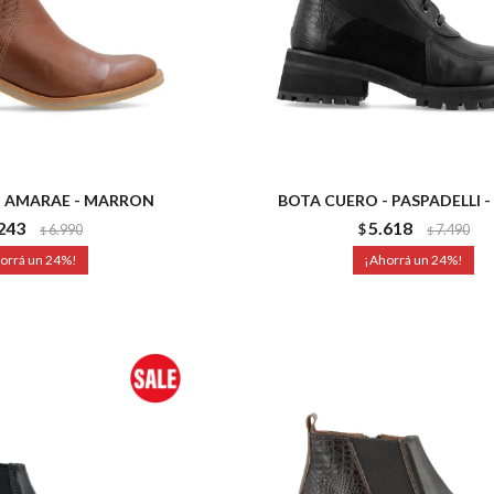
 AMARAE - MARRON
BOTA CUERO - PASPADELLI 
243
5.618
6.990
$
7.490
$
$
24
24