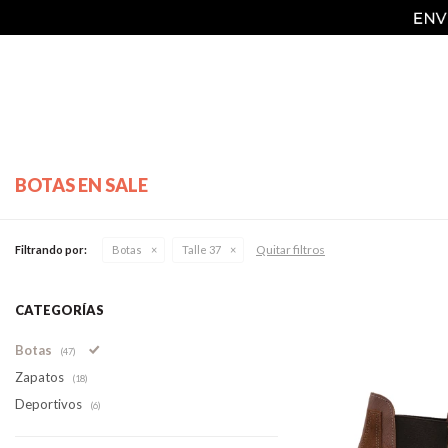
BOTAS EN SALE
Quitar filtros
Filtrando por:
Botas
Talle 37
CATEGORÍAS
Botas
(47)
Zapatos
(18)
Deportivos
(6)