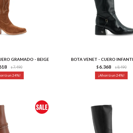
CUERO GRAMADO - BEIGE
BOTA VENET - CUERO INFANTI
618
6.368
7.490
$
8.490
$
$
24
24