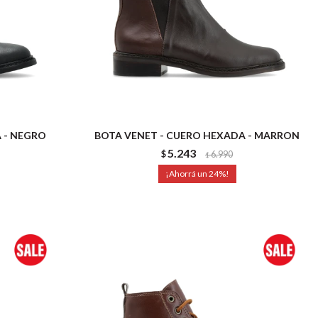
 - NEGRO
BOTA VENET - CUERO HEXADA - MARRON
5.243
$
6.990
$
24