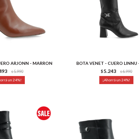
UERO ARJONN - MARRON
BOTA VENET - CUERO LINNU
493
5.243
5.990
$
6.990
$
$
24
24