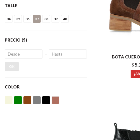
TALLE
34
35
36
37
38
39
40
PRECIO
($)
BOTA CUERO
5.
$
OK
COLOR