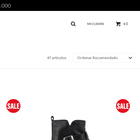
0
$
47 artículos
Recomendado