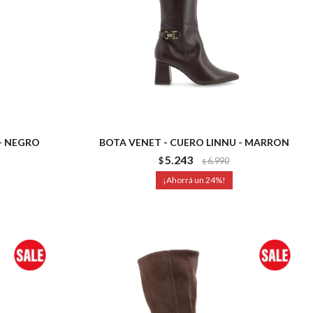
 - NEGRO
BOTA VENET - CUERO LINNU - MARRON
5.243
$
6.990
$
24