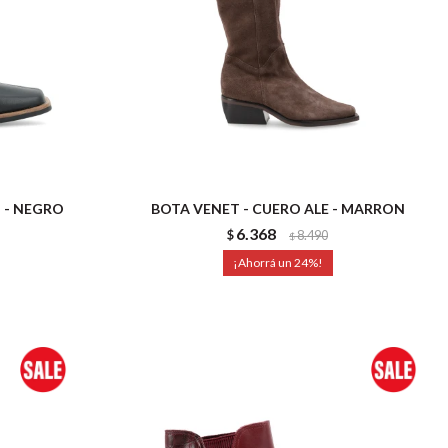
 - NEGRO
BOTA VENET - CUERO ALE - MARRON
6.368
$
8.490
$
24