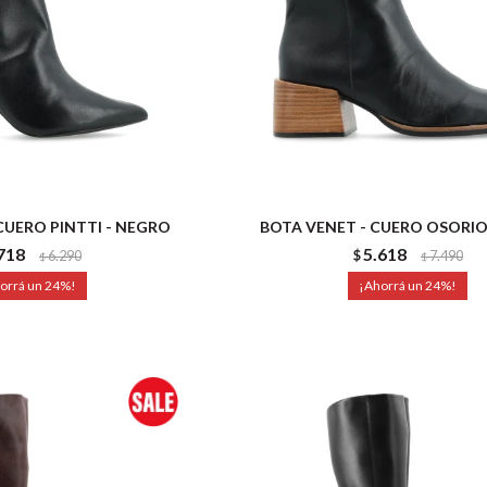
CUERO PINTTI - NEGRO
BOTA VENET - CUERO OSORIO
718
5.618
6.290
$
7.490
$
$
24
24