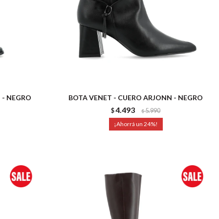
 - NEGRO
BOTA VENET - CUERO ARJONN - NEGRO
4.493
$
5.990
$
24