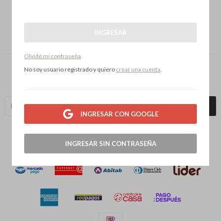
Lunes a viernes de 10 a 19 y Sábados de 10 a 14hs
INGRESAR



Olvidé mi contraseña
SUSCRIBITE A NUESTRA NEWSLETTER
No soy usuario registrado y quiero
crear una cuenta
.
¡Suscribite y recibí todas nuestras novedades!
SUSCRIBIRME

INGRESAR CON GOOGLE
INGRESAR SIN CONTRASEÑA