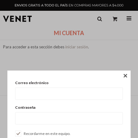

MI CUENTA
Para acceder a esta sección debes
iniciar sesión
.

Correo electrónico
Contraseña
29007377
18 de Julio 1077 esq Río Negro, Montevideo
Recordarme en este equipo.
info@venet.com.uy