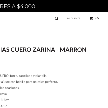
0
$
IAS CUERO ZARINA - MARRON
ERO: forro, capellada y plantilla.
juste con hebilla para un calce perfecto.
las ocasiones.
guaya
: 3,5cm
0017