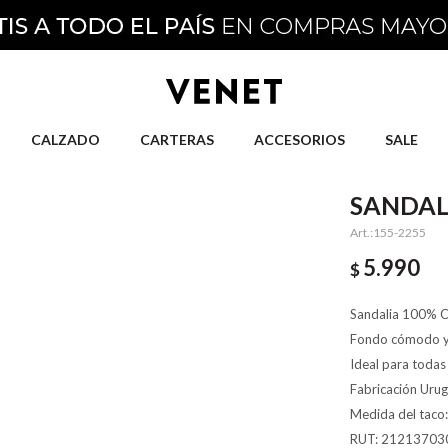
CALZADO
CARTERAS
ACCESORIOS
SALE
SANDAL
155-2255
5.990
$
Sandalia 100% CU
Fondo cómodo y a
Ideal para todas 
Fabricación Uru
Medida del taco
RUT: 21213703