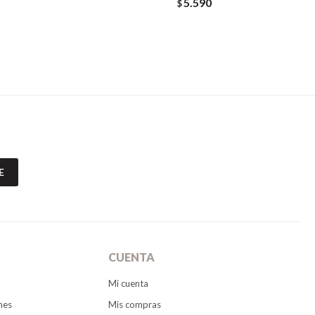
5.590
$
E
CUENTA
Mi cuenta
nes
Mis compras