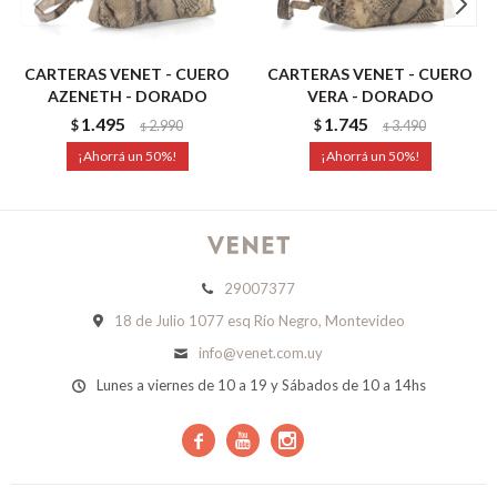
CARTERAS VENET - CUERO
CARTERAS VENET - CUERO
AZENETH - DORADO
VERA - DORADO
1.495
1.745
$
2.990
$
3.490
$
$
50
50
29007377
18 de Julio 1077 esq Río Negro, Montevideo
info@venet.com.uy
Lunes a viernes de 10 a 19 y Sábados de 10 a 14hs


