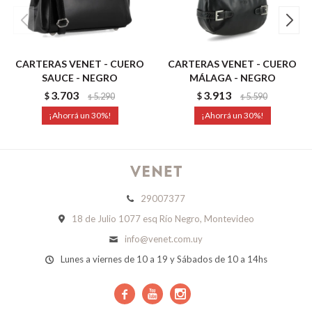
CARTERAS VENET - CUERO
CARTERAS VENET - CUERO
SAUCE - NEGRO
MÁLAGA - NEGRO
3.703
3.913
$
5.290
$
5.590
$
$
30
30
29007377
18 de Julio 1077 esq Río Negro, Montevideo
info@venet.com.uy
Lunes a viernes de 10 a 19 y Sábados de 10 a 14hs


