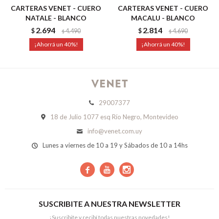
CARTERAS VENET - CUERO
CARTERAS VENET - CUERO
NATALE - BLANCO
MACALU - BLANCO
2.694
2.814
$
4.490
$
4.690
$
$
40
40
29007377
18 de Julio 1077 esq Río Negro, Montevideo
info@venet.com.uy
Lunes a viernes de 10 a 19 y Sábados de 10 a 14hs



SUSCRIBITE A NUESTRA NEWSLETTER
¡Suscribite y recibí todas nuestras novedades!