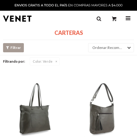

CARTERAS
Recomendado
Filtrando por:
Color:
Verde