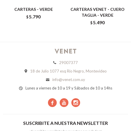
CARTERAS - VERDE
CARTERAS VENET - CUERO
TAGLIA - VERDE
5.790
$
5.490
$
29007377
18 de Julio 1077 esq Río Negro, Montevideo
info@venet.com.uy
Lunes a viernes de 10 a 19 y Sábados de 10 a 14hs



SUSCRIBITE A NUESTRA NEWSLETTER