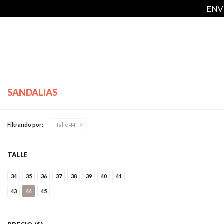
SANDALIAS
Filtrando por:
Talle 44
TALLE
34
35
36
37
38
39
40
41
43
44
45